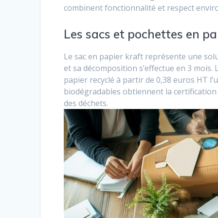
combinent fonctionnalité et respect envi
Les sacs et pochettes en pa
Le sac en papier kraft représente une solu
et sa décomposition s’effectue en 3 mois.
papier recyclé à partir de 0,38 euros HT l’
biodégradables obtiennent la certificatio
des déchets.