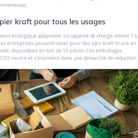
ronnemental.
pier kraft pour tous les usages
tion écologique adaptable. Sa capacité de charge atteint 7 
 Les entreprises peuvent opter pour des sacs kraft bruns en
unité, disponibles en lots de 50 pièces. Ces emballages
n CO2 neutre et s’inscrivent dans une démarche de réduction