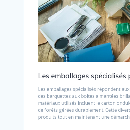
Les emballages spécialisés 
Les emballages spécialisés répondent aux
des barquettes aux boîtes aimantées brillan
matériaux utilisés incluent le carton ondul
de forêts gérées durablement. Cette divers
produits tout en maintenant une démarch