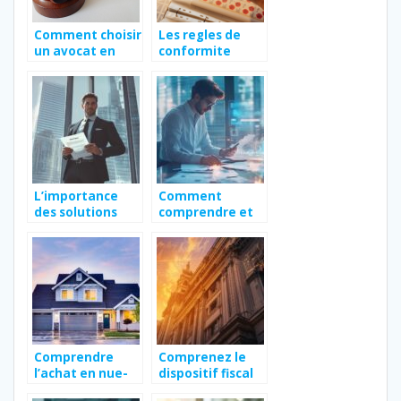
Comment choisir
Les regles de
un avocat en
conformite
droit des affaires
legale pour
?
l’utilisation des
tampons
encreurs
L’importance
Comment
des solutions
comprendre et
d’assurance pour
gérer le solde de
les
tout compte en
gestionnaires
alternance ?
publics
Comprendre
Comprenez le
l’achat en nue-
dispositif fiscal
propriété : Guide
de la loi Malraux