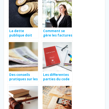
fonctionnement
La dette
Comment se
publique doit
gère les factures
inquiéter tout le
impayées entre
monde
professionnels ?
Des conseils
Les differentes
pratiques sur les
parties du code
annonces
du travail
legales