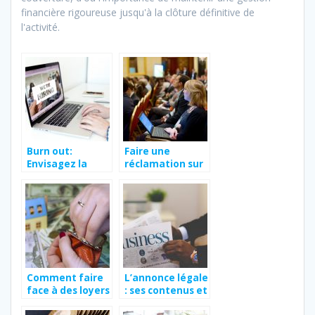
financière rigoureuse jusqu'à la clôture définitive de
l'activité.
Burn out:
Faire une
Envisagez la
réclamation sur
reconverstion
son lieu de
professionelle
travail,
comment ça se
passe ?
Comment faire
L’annonce légale
face à des loyers
: ses contenus et
impayés ?
son