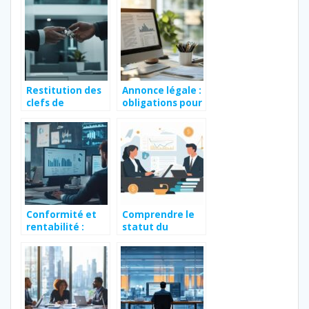
complet
pour investir
dans un bien
immobilier
historique
Restitution des
Annonce légale :
clefs de
obligations pour
l’entreprise :
les startups
Conseils
pratiques et
modele de lettre
pour eviter les
litiges
Conformité et
Comprendre le
rentabilité :
statut du
Comment
conjoint dans
Affilisting vous
l’entrepreneuria
guide vers des
t : droits et
programmes
obligations
d’affiliation
légalement sûrs