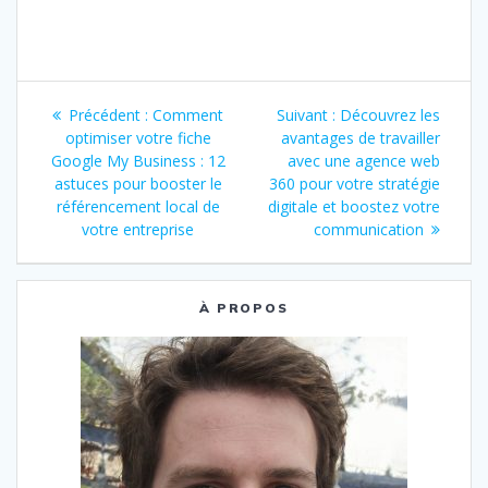
des chèques
impayés en
France
Navigation
Article
Article
Précédent :
Comment
Suivant :
Découvrez les
de
précédent
suivant
optimiser votre fiche
avantages de travailler
:
:
Google My Business : 12
avec une agence web
l’article
astuces pour booster le
360 pour votre stratégie
référencement local de
digitale et boostez votre
votre entreprise
communication
À PROPOS