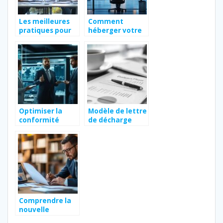
Les meilleures
Comment
pratiques pour
héberger votre
assurer la
signature mail
conformité en
en toute
entreprise
sécurité et
conformité
Optimiser la
Modèle de lettre
conformité
de décharge
juridique des
pour la garde
entreprises
d’enfants : guide
grâce à un
complet et
accompagneme
exemples
nt spécialisé
gratuits
Comprendre la
nouvelle
réglementation