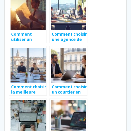
toutes occasions
?
Comment
Comment choisir
utiliser un
une agence de
annuaire pour
création de site
trouver le bon
internet à
constructeur de
Tarbes pour
maison
maximiser votre
retour sur
investissement
Comment choisir
Comment choisir
la meilleure
un courtier en
agence pour la
assurances à
création de
Bordeaux pour
votre site
une couverture
internet à
personnalisée
Bordeaux