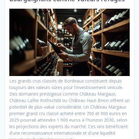
Les grands crus classés de Bordeaux constituent depuis
toujours des valeurs sûres pour l'investissement vinicole.
Des domaines prestigieux comme Château Margaux,
Château Lafite Rothschild ou Château Haut-Brion offrent un
potentiel de plus-value considérable. Un Château Margaux
premier grand cru classé acheté entre 700 et 900 euros en
2025 pourrait atteindre 1 900 euros à l'horizon 2030, selon
les projections des experts du marché. Ces vins bénéficient
d'une reconnaissance internationale et d'une liquidité