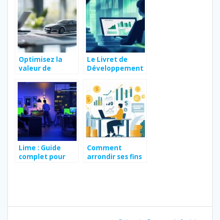
Marseille ?
Optimisez la
Le Livret de
valeur de
Développement
revente :
Durable au
Comment
Crédit Agricole :
vendre sa
comprendre les
voiture
limites de dépôt
considérée
comme épave
après
restauration
Lime : Guide
Comment
complet pour
arrondir ses fins
joindre
de mois ?
rapidement le
Astuces et
service client
opportunités
pour
transformer vos
Navigation
compétences en
services