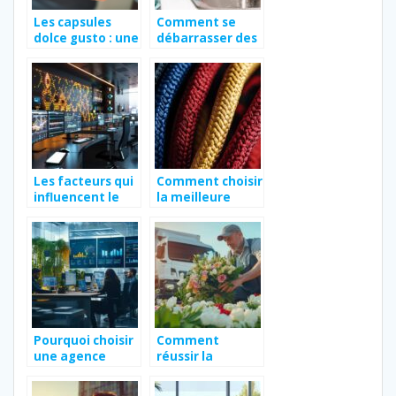
Les capsules
Comment se
dolce gusto : une
débarrasser des
experience de
nuisibles avec
pause-cafe
des méthodes
inoubliable en
professionnelles
entreprise
Les facteurs qui
Comment choisir
influencent le
la meilleure
prix du montage
corde pour
vidéo
pompier : guide
des
équipements
essentiels
Pourquoi choisir
Comment
une agence
réussir la
digitale pour vos
livraison de
projets web ?
fleurs pour