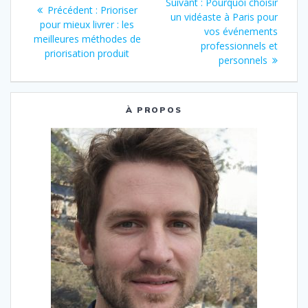
Article
Suivant :
Pourquoi choisir
Article
Précédent :
Prioriser
freelance
de
suivant
un vidéaste à Paris pour
précédent
pour mieux livrer : les
:
vos événements
:
meilleures méthodes de
l’article
professionnels et
priorisation produit
personnels
À PROPOS