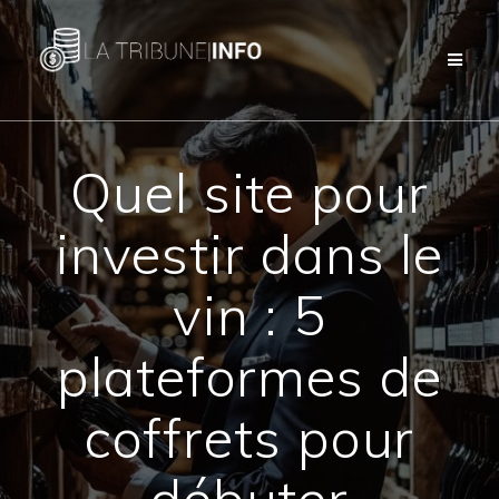
Passer
au
contenu
Quel site pour
investir dans le
vin : 5
plateformes de
coffrets pour
débuter