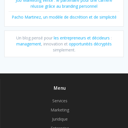
Job Marketing Vente : le partenaire pour une carrière
réussie grâce au branding personnel
Pacho Martinez, un modèle de discrétion et de simplicité
Un blog pensé pour
les entrepreneurs et décideurs
:
management
, innovation et
opportunités décryptés
simplement.
Menu
Services
Marketing
Juridique