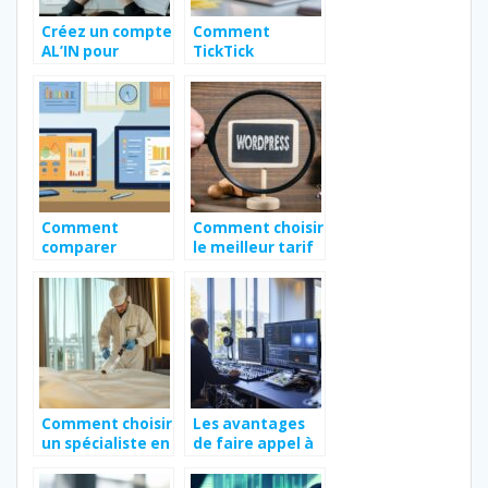
Créez un compte
Comment
AL’IN pour
TickTick
simplifier vos
améliore votre
démarches
productivité au
logement
quotidien
Comment
Comment choisir
comparer
le meilleur tarif
efficacement les
de maintenance
offres de
pour un site
services en ligne
WordPress
?
Comment choisir
Les avantages
un spécialiste en
de faire appel à
éradication des
un intégrateur
punaises de lit à
audiovisuel