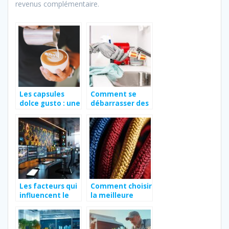
revenus complémentaire.
Les capsules
Comment se
dolce gusto : une
débarrasser des
experience de
nuisibles avec
pause-cafe
des méthodes
inoubliable en
professionnelles
entreprise
Les facteurs qui
Comment choisir
influencent le
la meilleure
prix du montage
corde pour
vidéo
pompier : guide
des