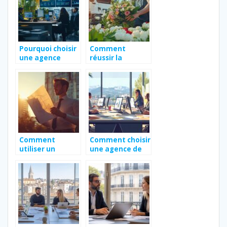
équipements
essentiels
Pourquoi choisir
Comment
une agence
réussir la
digitale pour vos
livraison de
projets web ?
fleurs pour
toutes occasions
?
Comment
Comment choisir
utiliser un
une agence de
annuaire pour
création de site
trouver le bon
internet à
constructeur de
Tarbes pour
maison
maximiser votre
retour sur
investissement