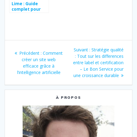
Lime : Guide
complet pour
joindre
rapidement le
service client
Navigation
Article
Suivant :
Stratégie qualité
Article
Précédent :
Comment
de
suivant
: Tout sur les differences
précédent
créer un site web
:
entre label et certification
:
efficace grâce à
l’article
– Le Bon Service pour
l’intelligence artificielle
une croissance durable
À PROPOS