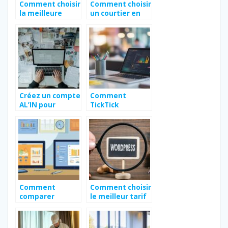
Comment choisir
Comment choisir
la meilleure
un courtier en
agence pour la
assurances à
création de
Bordeaux pour
votre site
une couverture
internet à
personnalisée
Bordeaux
Créez un compte
Comment
AL’IN pour
TickTick
simplifier vos
améliore votre
démarches
productivité au
logement
quotidien
Comment
Comment choisir
comparer
le meilleur tarif
efficacement les
de maintenance
offres de
pour un site
services en ligne
WordPress