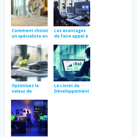
?
Comment choisir
Les avantages
un spécialiste en
de faire appel à
éradication des
un intégrateur
punaises de lit à
audiovisuel
Marseille ?
Optimisez la
Le Livret de
valeur de
Développement
revente :
Durable au
Comment
Crédit Agricole :
vendre sa
comprendre les
voiture
limites de dépôt
considérée
comme épave
après
restauration