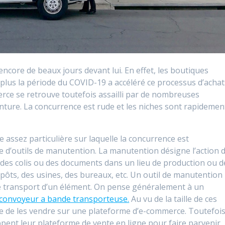
encore de beaux jours devant lui. En effet, les boutiques
plus la période du COVID-19 a accéléré ce processus d’achat
merce se retrouve toutefois assailli par de nombreuses
nture. La concurrence est rude et les niches sont rapidemen
 assez particulière sur laquelle la concurrence est
ne d’outils de manutention. La manutention désigne l’action 
des colis ou des documents dans un lieu de production ou d
pôts, des usines, des bureaux, etc. Un outil de manutention
 le transport d’un élément. On pense généralement à un
convoyeur a bande transporteuse.
Au vu de la taille de ces
le de les vendre sur une plateforme d’e-commerce. Toutefois
ent leur plateforme de vente en ligne pour faire parvenir