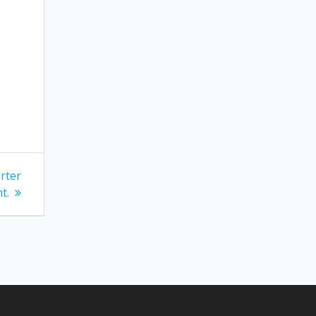
rter
t.