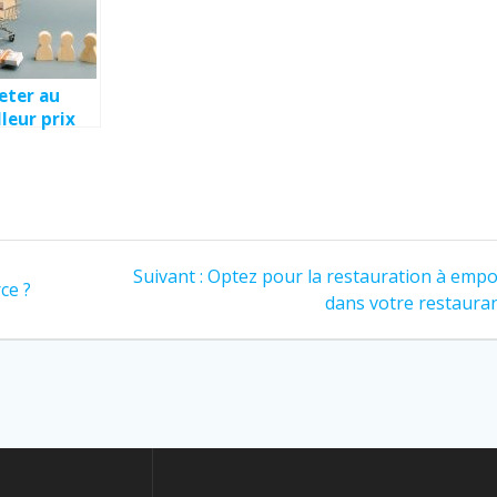
eter au
leur prix
 biens pour
ocatif.
Article
Suivant :
Optez pour la restauration à empo
ce ?
suivant
dans votre restauran
: